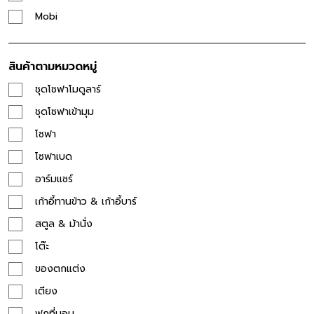
Mobi
สินค้าตามหมวดหมู่
ชุดโซฟาโมดูลาร์
ชุดโซฟาเข้ามุม
โซฟา
โซฟาเบด
อาร์มแชร์
เก้าอี้ทานข้าว & เก้าอี้บาร์
สตูล & ม้านั่ง
โต๊ะ
ของตกแต่ง
เตียง
ฟูกที่นอน